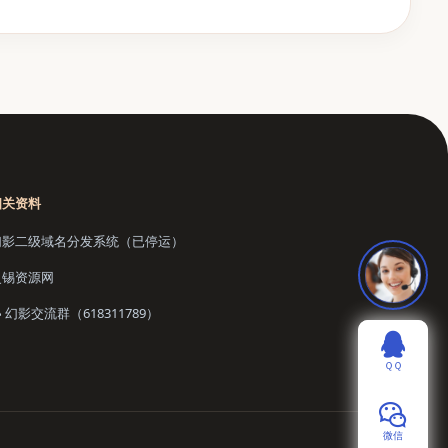
相关资料
幻影二级域名分发系统（已停运）
灵锡资源网
幻影交流群（618311789）
ＱＱ
微信