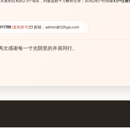
从最初仅有的2-3个域名，到覆盖数十万解析记录；从0位用户到突破
5万+注册
311789
[复制群号]
邮箱：admin@52hyjs.com
再次感谢每一寸光阴里的并肩同行。