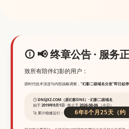
📢 终章公告 · 服
致所有陪伴幻影的用户：
因时代技术演进与内部战略调整，
“幻影二级域名分发”即日起
🕒
DNSJXZ.COM（原幻影DNS）· 幻影二级域名
始于
2019年9月1日
· 终止于
2026-08-06
（今日）
6年8个月25天（约 
🚀 累计稳健运行：